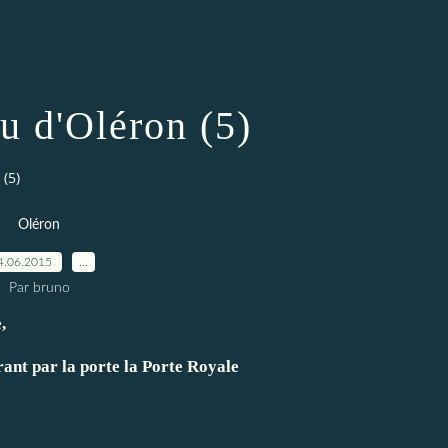
u d'Oléron (5)
(5)
Oléron
4.06.2015
…
Par bruno
,
rant par la porte la Porte Royale