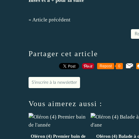
Bises et à + pour la suite
« Article précédent
Re
Partager cet article
Repost
0
S'inscrire à la newsletter
Vous aimerez aussi :
Oléron (4) Premier bain de
Oléron (4) Balade à 