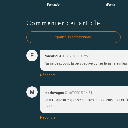
l'année
d'ane
Commenter cet article
Ajouter un commentaire
F
frederique
18/07/2015 07:57
j'aime beaucoup la perspective qui se termine sur les 
Répondre
M
marievague
01/07/2015 14:51
Je vois que tu es passé pas très loin de chez moi et l
marie
Répondre