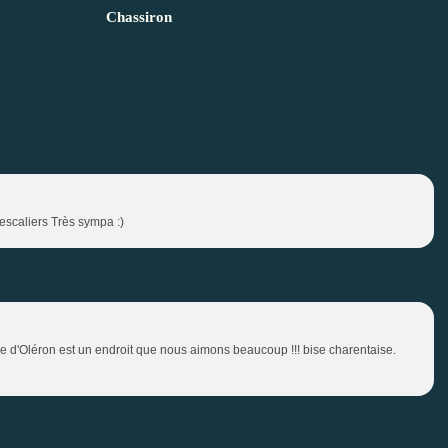
Chassiron
escaliers Très sympa :)
'île d'Oléron est un endroit que nous aimons beaucoup !!! bise charentaise.