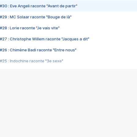
#30 : Eve Angeli raconte "Avant de partir"
#29 : MC Solaar raconte "Bouge de là"
28 : Lorie raconte "Je vais vite"
#27 : Christophe Willem raconte "Jacques a dit"
#26 : Chimène Badi raconte "Entre nous"
#25 : Indochine raconte "3e sexe"
#24 : Zaho raconte "C'est chelou"
#23 : Patrick Bruel raconte "Au café des délices"
#22 : Kyo raconte "Le chemin"
#21 : Nolwenn Leroy raconte "Cassé"
#20 : Patrick Hernandez raconte "Born to be alive"
#19 : Lorie raconte "Près de moi"