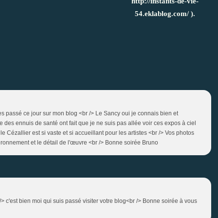
http://instants-de-vie-
54.eklablog.com/ ).
s passé ce jour sur mon blog <br /> Le Sancy oui je connais bien et
e des ennuis de santé ont fait que je ne suis pas allée voir ces expos à ciel
e Cézallier est si vaste et si accueillant pour les artistes <br /> Vos photos
nvironnement et le détail de l'œuvre <br /> Bonne soirée Bruno
 /> c'est bien moi qui suis passé visiter votre blog<br /> Bonne soirée à vous