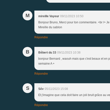
M
mireille Vayeur
09/11/2023 10:50
Bonjour Bruno, Merci pour ton commentaire. <br /> Je dé
Mireille du sablon
Répondre
B
Bébert du 33
09/11/2023 10:38
bonjour Bernard , waouh mais que c'est beaux et en pho
semaine A +
Répondre
S
Sév
05/11/2023 15:08
Et j'imagine que cela doit faire un joli bruit grâce au ve
Répondre