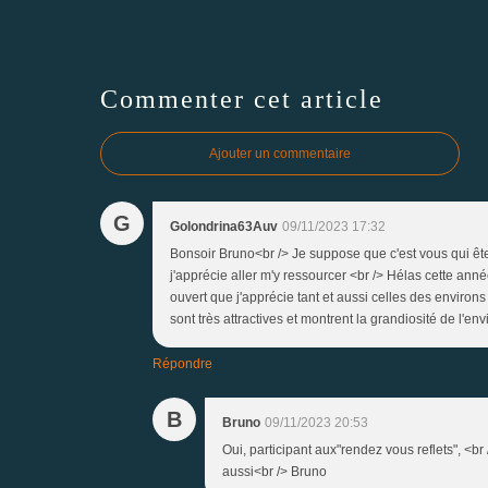
Commenter cet article
Ajouter un commentaire
G
Golondrina63Auv
09/11/2023 17:32
Bonsoir Bruno<br /> Je suppose que c'est vous qui ête
j'apprécie aller m'y ressourcer <br /> Hélas cette anné
ouvert que j'apprécie tant et aussi celles des environs l
sont très attractives et montrent la grandiosité de l'e
Répondre
B
Bruno
09/11/2023 20:53
Oui, participant aux"rendez vous reflets", <br
aussi<br /> Bruno