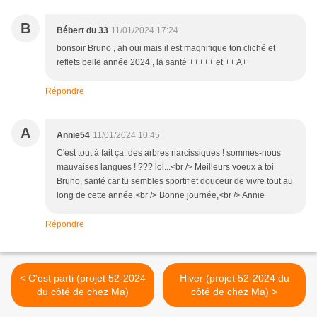
B
Bébert du 33
11/01/2024 17:24
bonsoir Bruno , ah oui mais il est magnifique ton cliché et
reflets belle année 2024 , la santé +++++ et ++ A+
Répondre
A
Annie54
11/01/2024 10:45
C'est tout à fait ça, des arbres narcissiques ! sommes-nous
mauvaises langues ! ??? lol...<br /> Meilleurs voeux à toi
Bruno, santé car tu sembles sportif et douceur de vivre tout au
long de cette année.<br /> Bonne journée,<br /> Annie
Répondre
< C'est parti (projet 52-2024
Hiver (projet 52-2024 du
du côté de chez Ma)
côté de chez Ma) >