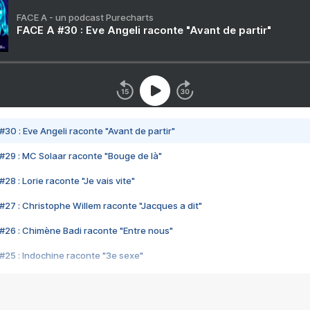
FACE A - un podcast Purecharts
FACE A #30 : Eve Angeli raconte "Avant de partir"
#30 : Eve Angeli raconte "Avant de partir"
#29 : MC Solaar raconte "Bouge de là"
28 : Lorie raconte "Je vais vite"
#27 : Christophe Willem raconte "Jacques a dit"
#26 : Chimène Badi raconte "Entre nous"
#25 : Indochine raconte "3e sexe"
#24 : Zaho raconte "C'est chelou"
#23 : Patrick Bruel raconte "Au café des délices"