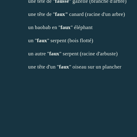
une tête de "
fausse
" gazelle (branche d'arbre)
une tête de "
faux"
canard (racine d'un arbre)
un baobab en "
faux
" éléphant
un "
faux
" serpent (bois flotté)
un autre "
faux
" serpent (racine d'arbuste)
une tête d'un "
faux
" oiseau sur un plancher