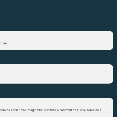
dolie.
 domine et où notre imagination est mise à contribution ! Belle semaine à