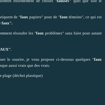
usement énormément de choses "
fausses"
quel que soit le
briquent de "
faux
papiers" pour de "
faux
témoins", ce qui est
e
faux".
omment résoudre les "
faux
problèmes" sans faire pour autant
FAUX"
.
nner le sourire, je vous propose ci-dessous quelques "
faux
sque aussi vrais que des vrais.
e plage (déchet plastique)