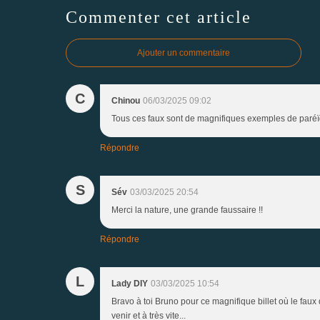
Commenter cet article
Ajouter un commentaire
C
Chinou
06/03/2025 09:02
Tous ces faux sont de magnifiques exemples de paréï
Répondre
S
Sév
03/03/2025 20:54
Merci la nature, une grande faussaire !!
Répondre
L
Lady DIY
03/03/2025 10:54
Bravo à toi Bruno pour ce magnifique billet où le faux
venir et à très vite...