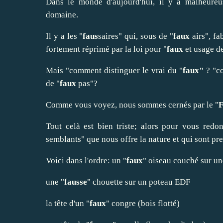
Dans le monde d'aujourd'hui, il y a malheure
domaine.
Il y a les "
faus
saires" qui, sous de "
faux
airs", fa
fortement réprimé par la loi pour "
faux
et usage d
Mais "comment distinguer le vrai du "
faux"
? "c
de "
faux
pas"?
Comme vous voyez, nous sommes cernés par le "
Tout celà est bien triste; alors pour vous redo
semblants" que nous offre la nature et qui sont pre
Voici dans l'ordre: un "
faux
" oiseau couché sur un
une "
fausse
" chouette sur un poteau EDF
la tête d'un "
faux
" congre (bois flotté)