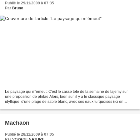
Publié le 29/11/2009 à 07:35
Par
Bruno
Le paysage qui m'émeut: C'est le casse tête de la semaine de lajemy sur
une proposition de philae Alors, bien sùr, il y a le classique paysage
idyllique, d'une plage de sable blanc, avec ses eaux turquoises (ici en
Thaillande) Mais sans aller si loin,...
Machaon
Publié le 28/11/2009 à 07:05
Par
VOYAGE NATURE