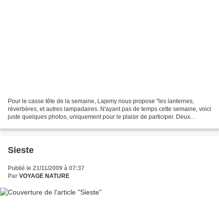
Pour le casse tête de la semaine, Lajemy nous propose "les lanternes,
réverbères, et autres lampadaires. N'ayant pas de temps cette semaine, voici
juste quelques photos, uniquement pour le plaisir de participer. Deux
"lampa-crosse" simples pour commencer,...
Sieste
Publié le 21/11/2009 à 07:37
Par
VOYAGE NATURE