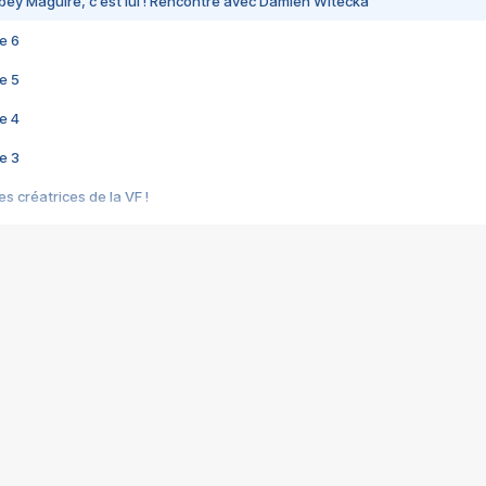
bey Maguire, c'est lui ! Rencontre avec Damien Witecka
e 6
e 5
e 4
e 3
s créatrices de la VF !
e 2
e 1
e Mektoub My Love arrive enfin ! Rencontre avec Shaïn Boumedine et Sal
i : après Toni en famille
elle réalise le bouleversant Dites lui que je l'aime
ais ! Rencontre autour de Vie privée de Rebecca Zlotowski
 de Marguerite, Grave... Rencontre avec Ella Rumpf