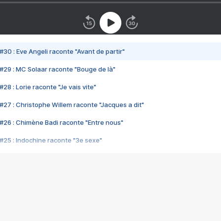
#30 : Eve Angeli raconte "Avant de partir"
#29 : MC Solaar raconte "Bouge de là"
28 : Lorie raconte "Je vais vite"
#27 : Christophe Willem raconte "Jacques a dit"
#26 : Chimène Badi raconte "Entre nous"
#25 : Indochine raconte "3e sexe"
#24 : Zaho raconte "C'est chelou"
#23 : Patrick Bruel raconte "Au café des délices"
#22 : Kyo raconte "Le chemin"
#21 : Nolwenn Leroy raconte "Cassé"