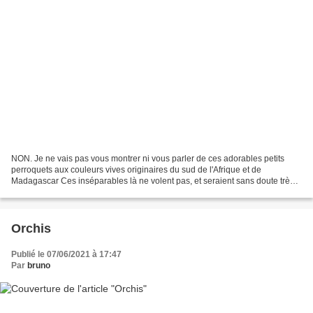
NON. Je ne vais pas vous montrer ni vous parler de ces adorables petits
perroquets aux couleurs vives originaires du sud de l'Afrique et de
Madagascar Ces inséparables là ne volent pas, et seraient sans doute très
surpris (compte tenu qu'ils ne vivent...
Orchis
Publié le 07/06/2021 à 17:47
Par
bruno