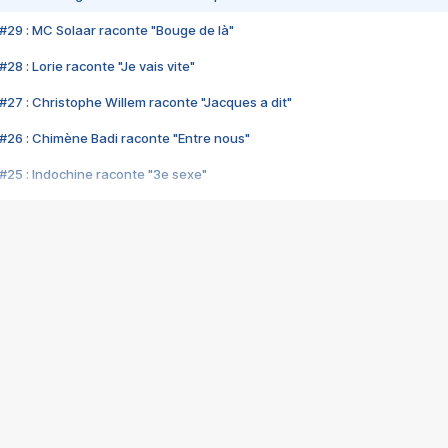
#29 : MC Solaar raconte "Bouge de là"
28 : Lorie raconte "Je vais vite"
#27 : Christophe Willem raconte "Jacques a dit"
#26 : Chimène Badi raconte "Entre nous"
#25 : Indochine raconte "3e sexe"
#24 : Zaho raconte "C'est chelou"
#23 : Patrick Bruel raconte "Au café des délices"
#22 : Kyo raconte "Le chemin"
#21 : Nolwenn Leroy raconte "Cassé"
#20 : Patrick Hernandez raconte "Born to be alive"
#19 : Lorie raconte "Près de moi"
#18 : Michael Jones raconte "A nos actes manqués" (avec Jean-Jacque