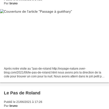
Par
bruno
Après notre visite au "pas-de-roland http://voyage-nature.over-
blog.com/2021/06/le-pas-de-roland.html nous avons pris la direction de la
cote pour trouver un coin pour la nuit. Nous avons atterri dans le joli petit port
de Guéthary Vues sur mer La plage Ensuite,...
Le Pas de Roland
Publié le 21/06/2021 à 17:26
Par
bruno