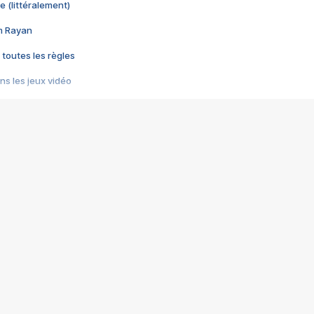
e (littéralement)
im Rayan
 toutes les règles
s les jeux vidéo
us choquant de Rockstar ? - Le scandale BULLY
e plus moche de Steam
du RÊVE tourne au CAUCHEMAR
pendant 8 heures
it… à tort
umiliés par un jeu vidéo
ire - Final Fantasy 8
ti un empire - Age of Empires
story DOFUS