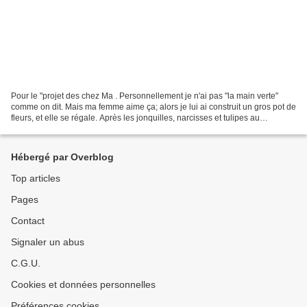
Pour le "projet des chez Ma . Personnellement je n'ai pas "la main verte"
comme on dit. Mais ma femme aime ça; alors je lui ai construit un gros pot de
fleurs, et elle se régale. Après les jonquilles, narcisses et tulipes au
printemps, c'est aujourd'hui...
Hébergé par Overblog
Top articles
Pages
Contact
Signaler un abus
C.G.U.
Cookies et données personnelles
Préférences cookies