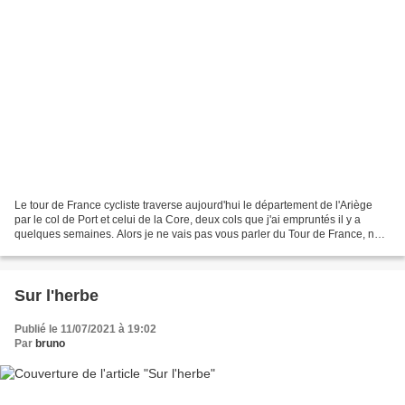
Le tour de France cycliste traverse aujourd'hui le département de l'Ariège
par le col de Port et celui de la Core, deux cols que j'ai empruntés il y a
quelques semaines. Alors je ne vais pas vous parler du Tour de France, ne
sachant pas si vous êtes fan...
Sur l'herbe
Publié le 11/07/2021 à 19:02
Par
bruno