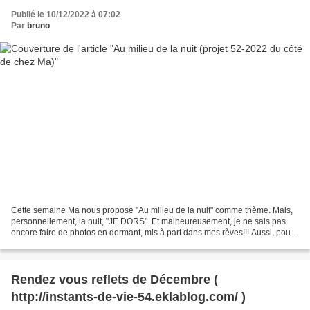
Publié le 10/12/2022 à 07:02
Par
bruno
Cette semaine Ma nous propose "Au milieu de la nuit" comme thème. Mais,
personnellement, la nuit, "JE DORS". Et malheureusement, je ne sais pas
encore faire de photos en dormant, mis à part dans mes rèves!!! Aussi, pour
répondre à ce défi, je vais me...
Rendez vous reflets de Décembre (
http://instants-de-vie-54.eklablog.com/ )