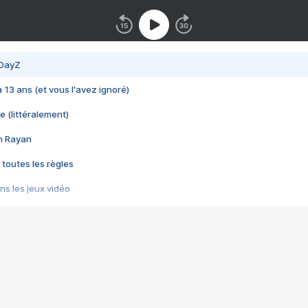
 DayZ
 a 13 ans (et vous l'avez ignoré)
e (littéralement)
im Rayan
 toutes les règles
s les jeux vidéo
us choquant de Rockstar ? - Le scandale BULLY
e plus moche de Steam
du RÊVE tourne au CAUCHEMAR
pendant 8 heures