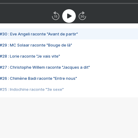
#30 : Eve Angeli raconte "Avant de partir"
#29 : MC Solaar raconte "Bouge de là"
28 : Lorie raconte "Je vais vite"
#27 : Christophe Willem raconte "Jacques a dit"
#26 : Chimène Badi raconte "Entre nous"
#25 : Indochine raconte "3e sexe"
#24 : Zaho raconte "C'est chelou"
#23 : Patrick Bruel raconte "Au café des délices"
#22 : Kyo raconte "Le chemin"
#21 : Nolwenn Leroy raconte "Cassé"