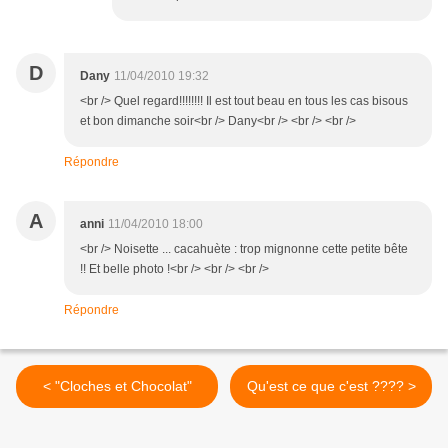
D
Dany
11/04/2010 19:32
<br /> Quel regard!!!!!!!! Il est tout beau en tous les cas bisous
et bon dimanche soir<br /> Dany<br /> <br /> <br />
Répondre
A
anni
11/04/2010 18:00
<br /> Noisette ... cacahuète : trop mignonne cette petite bête
!! Et belle photo !<br /> <br /> <br />
Répondre
< "Cloches et Chocolat"
Qu'est ce que c'est ???? >