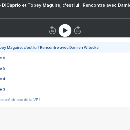
 DiCaprio et Tobey Maguire, c'est lui ! Rencontre avec Dam
bey Maguire, c'est lui ! Rencontre avec Damien Witecka
e 6
e 5
e 4
e 3
s créatrices de la VF !
e 2
e 1