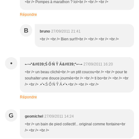
<br /> Pompes à marathon ? lol<br /> <br /> <br />
Répondre
B
bruno
27/09/2011 21:41
<br /> <br /> Bien sur!!!<br /> <br /> <br /> <br />
•
•-~•*&#039;Ś Ő Ń Ŷ Á&#039;*•~-•
27/09/2011 16:20
<br /> un beau cliché<br /> un ptit coucou<br /> <br /> pour te
souhaiter une douce journée<br /> <br /> ti bo<br /> <br /> <br
/> <br /> .•°•.Ś Ő Ń Ŷ Á.•°•.<br /> <br /> <br />
Répondre
G
geomichel
27/09/2011 14:24
<br /> un bain de pied collectif... original comme fontaine<br
/> <br /> <br />