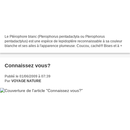
Le Ptérophore blanc (Pterophorus pentadactyla ou Pterophorus
pentadactylus) est une espèce de lepidoptère reconnaissable à sa couleur
blanche et ses ailes à l'apparence plumeuse. Coucou, caché!!! Bises et à +
Connaissez vous?
Publié le 01/06/2009 à 07:39
Par
VOYAGE NATURE