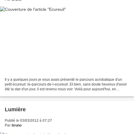
Il y a quelques jours je vous avais présenté le parcours acrobatique d'un
petit écureuil: le-parcours-de-l-ecureuil. Et bien, sans doute heureux d'avoir
été la star d'un jour, il est revenu nous voir: Voilà pour aujourd'hui, en
attendant peut être une...
Lumière
Publié le 03/03/2012 à 07:27
Par
bruno