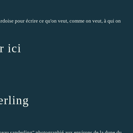
ardoise pour écrire ce qu'on veut, comme on veut, à qui on
r ici
rling
asseau sanderling" photographié aux environs de la dune du