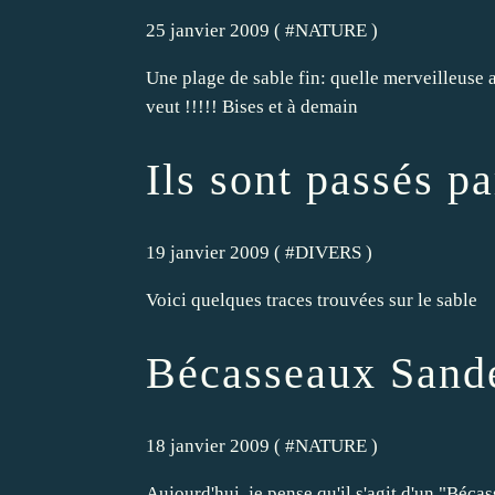
25 janvier 2009 ( #
NATURE
)
Une plage de sable fin: quelle merveilleuse 
veut !!!!! Bises et à demain
Ils sont passés pa
19 janvier 2009 ( #
DIVERS
)
Voici quelques traces trouvées sur le sable
Bécasseaux Sande
18 janvier 2009 ( #
NATURE
)
Aujourd'hui, je pense qu'il s'agit d'un "Béc