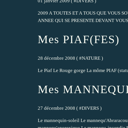
01 janvier 2009 ( #
DIVERS
)
2009 A TOUTES ET A TOUS QUE VOUS S
ANNEE QUI SE PRESENTE DEVANT VOU
Mes PIAF(FES)
28 décembre 2008 ( #
NATURE
)
Le Piaf Le Rouge gorge La môme PIAF (statue
Mes MANNEQU
27 décembre 2008 ( #
DIVERS
)
Le mannequin-soleil Le mannequ'Abraracou
mannequ'anorexique Le mannequ-incendie B